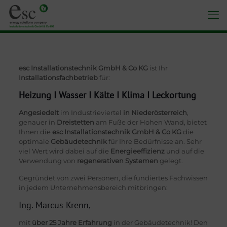
esc Installationstechnik GmbH & Co KG
ist Ihr
Installationsfachbetrieb
für:
Heizung I Wasser I Kälte I Klima I Leckortung
Angesiedelt
im Industrieviertel
in Niederösterreich
,
genauer in
Dreistetten
am Fuße der Hohen Wand, bietet
Ihnen die
esc Installationstechnik GmbH & Co KG
die
optimale
Gebäudetechnik
für Ihre Bedürfnisse an. Sehr
viel Wert wird dabei auf die
Energieeffizienz
und auf die
Verwendung von
regenerativen Systemen
gelegt.
Gegründet von zwei Personen, die fundiertes Fachwissen
in jedem Unternehmensbereich mitbringen:
Ing. Marcus Krenn,
mit
über 25 Jahre Erfahrung
in der Gebäudetechnik! Den