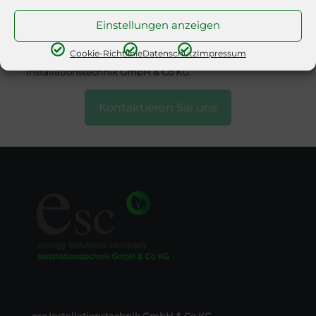
beim TÜV Austria.
Einstellungen anzeigen
Mit dem gemeinsamen erworbenen Fachwissen und
den Erfahrungen wurde es Zeit ein eigenes
Cookie-Richtlinie
Datenschutz
Impressum
Unternehmen zu gründen, so entstand
esc
Installationstechnik GmbH & Co KG
.
Kontaktieren Sie uns