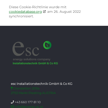
Diese Cookie-Richtlinie wurde mit
cookiedatabase.org
am 26. August 2022
synchronisiert.
esc Installationstechnik GmbH & Co KG
Dreistetten 209a
2753
Markt Piesting
AUSTRIA
+43 660 177 81 10
info@energy-sc.at